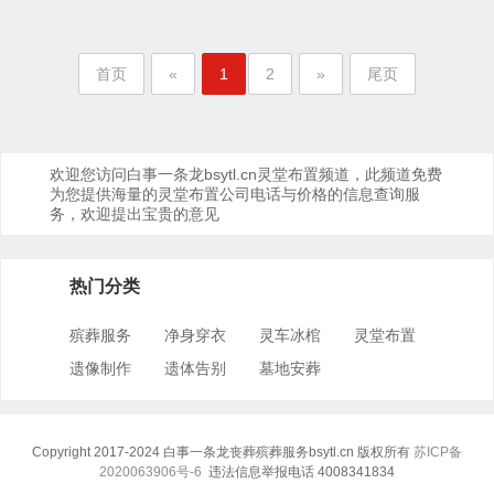
首页
«
1
2
»
尾页
欢迎您访问白事一条龙bsytl.cn灵堂布置频道，此频道免费
为您提供海量的灵堂布置公司电话与价格的信息查询服
务，欢迎提出宝贵的意见
热门分类
殡葬服务
净身穿衣
灵车冰棺
灵堂布置
遗像制作
遗体告别
墓地安葬
Copyright 2017-2024 白事一条龙丧葬殡葬服务bsytl.cn 版权所有
苏ICP备
2020063906号-6
违法信息举报电话 4008341834