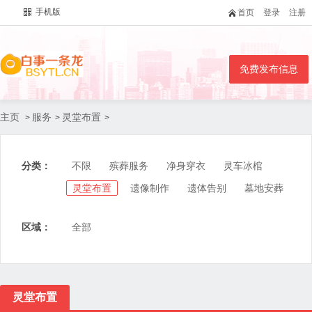
手机版
首页
登录
注册
免费发布信息
主页
服务
灵堂布置
>
>
>
分类：
不限
殡葬服务
净身穿衣
灵车冰棺
灵堂布置
遗像制作
遗体告别
墓地安葬
区域：
全部
灵堂布置